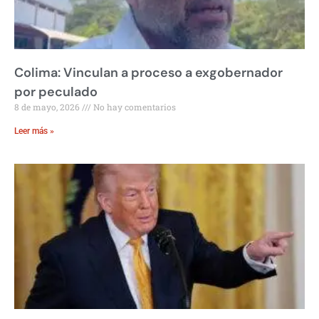
Colima: Vinculan a proceso a exgobernador
por peculado
8 de mayo, 2026
No hay comentarios
Leer más »