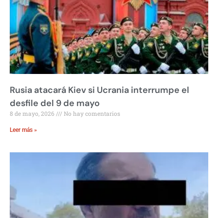
Rusia atacará Kiev si Ucrania interrumpe el
desfile del 9 de mayo
8 de mayo, 2026
No hay comentarios
Leer más »