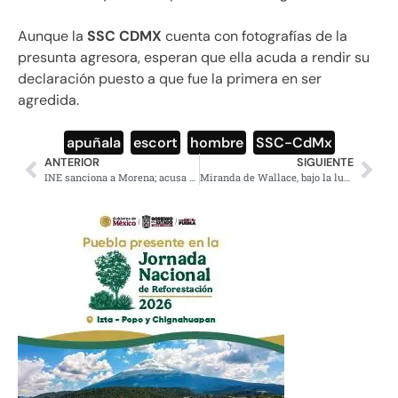
Aunque la
SSC CDMX
cuenta con fotografías de la
presunta agresora, esperan que ella acuda a rendir su
declaración puesto a que fue la primera en ser
agredida.
apuñala
,
escort
,
hombre
,
SSC-CdMx
ANTERIOR
SIGUIENTE
INE sanciona a Morena; acusa a Delfina Gómez de retener salarios
Miranda de Wallace, bajo la lupa de la FGR por simulación de pruebas