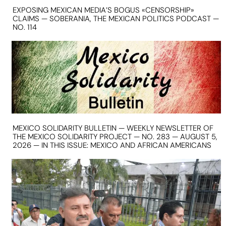
EXPOSING MEXICAN MEDIA’S BOGUS «CENSORSHIP»
CLAIMS — SOBERANIA, THE MEXICAN POLITICS PODCAST —
NO. 114
MEXICO SOLIDARITY BULLETIN — WEEKLY NEWSLETTER OF
THE MEXICO SOLIDARITY PROJECT — NO. 283 — AUGUST 5,
2026 — IN THIS ISSUE: MEXICO AND AFRICAN AMERICANS