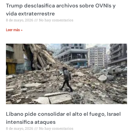
Trump desclasifica archivos sobre OVNIs y
vida extraterrestre
8 de mayo, 2026
No hay comentarios
Leer más »
Líbano pide consolidar el alto el fuego, Israel
intensifica ataques
8 de mayo, 2026
No hay comentarios