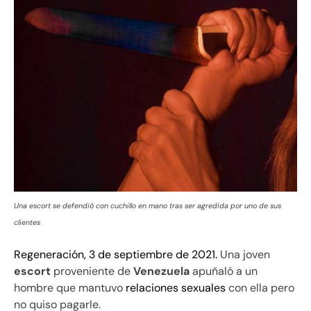
Una escort se defendió con cuchillo en mano tras ser agredida por uno de sus
clientes
Regeneración, 3 de septiembre de 2021.
Una joven
escort
proveniente de
Venezuela
apuñaló a un
hombre que mantuvo
relaciones sexuales
con ella pero
no quiso pagarle.