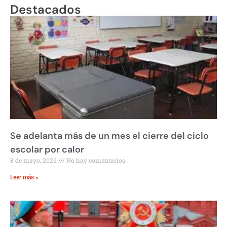
Destacados
Se adelanta más de un mes el cierre del ciclo
escolar por calor
8 de mayo, 2026
No hay comentarios
Leer más »