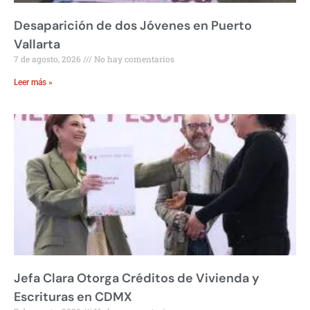
Desaparición de dos Jóvenes en Puerto
Vallarta
7 de agosto, 2026
No hay comentarios
Leer más »
Jefa Clara Otorga Créditos de Vivienda y
Escrituras en CDMX