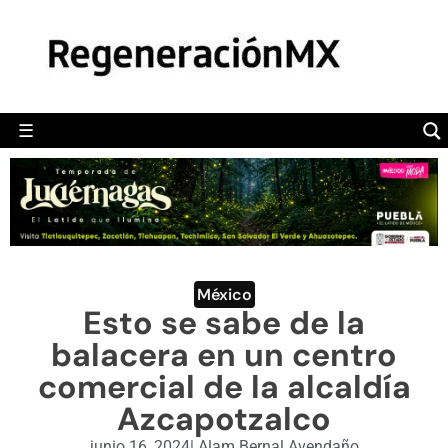
MÉXICO
POLÍTICA
MUNDO
☰
RegeneraciónMX
Sitio de noticias libre e independiente
CAMALEÓN
OPINIÓN
DEPORTES
ENGLISH SECTION
México
Esto se sabe de la
VIDEOS
balacera en un centro
comercial de la alcaldía
Azcapotzalco
junio 16, 2024
|
Alam Bernal Avendaño