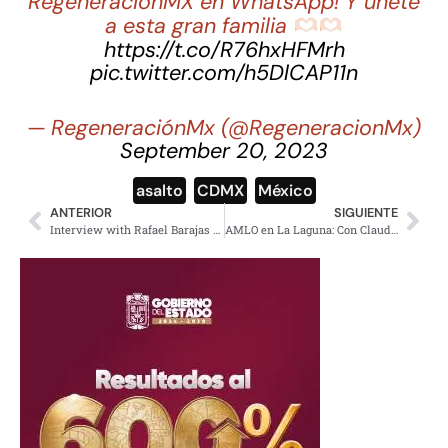
RegeneraciónMX en WhatsApp! Y únete
a esta gran familia
https://t.co/R76hxHFMrh
pic.twitter.com/h5DlCAP11n
— RegeneraciónMx (@RegeneracionMx)
September 20, 2023
asalto
,
CDMX
,
México
ANTERIOR
SIGUIENTE
Interview with Rafael Barajas “El Fisgón”, director del Instituto Nacional de Formación Política de Morena, sobre las elecciones en México.
AMLO en La Laguna: Con Claudia Sheinbaum continuarán proyectos de la 4T