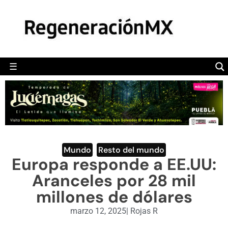
MÉXICO
POLÍTICA
MUNDO
☰
RegeneraciónMX
Sitio de noticias libre e independiente
CAMALEÓN
OPINIÓN
DEPORTES
ENGLISH SECTION
Mundo
,
Resto del mundo
Europa responde a EE.UU:
VIDEOS
Aranceles por 28 mil
millones de dólares
marzo 12, 2025
|
Rojas R