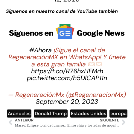
Síguenos en nuestro canal de YouTube también
#Ahora
¡Sigue el canal de
RegeneraciónMX en WhatsApp! Y únete
a esta gran familia
https://t.co/R76hxHFMrh
pic.twitter.com/h5DlCAP11n
— RegeneraciónMx (@RegeneracionMx)
September 20, 2023
Aranceles
,
Donald Trump
,
Estados Unidos
,
europa
ANTERIOR
SIGUIENTE
Marzo: Eclipse total de luna será visible en todo México
Entre chía y tostadas de nopal traían 712 kilos de metanfetamina: Harfuch