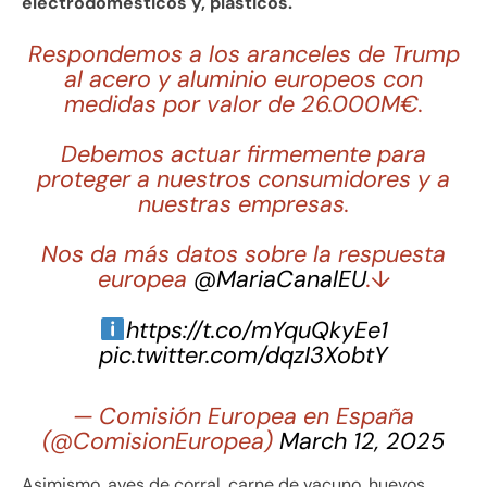
electrodomésticos y, plásticos.
Respondemos a los aranceles de Trump
al acero y aluminio europeos con
medidas por valor de 26.000M€.
Debemos actuar firmemente para
proteger a nuestros consumidores y a
nuestras empresas.
Nos da más datos sobre la respuesta
europea
@MariaCanalEU
.↓
https://t.co/mYquQkyEe1
pic.twitter.com/dqzI3XobtY
— Comisión Europea en España
(@ComisionEuropea)
March 12, 2025
Asimismo, aves de corral, carne de vacuno, huevos,