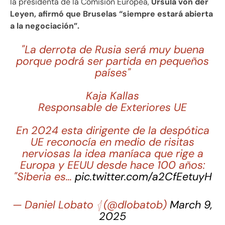
la presidenta de la Comisión Europea,
Ursula von der
Leyen, afirmó que Bruselas “siempre estará abierta
a la negociación”.
"La derrota de Rusia será muy buena
porque podrá ser partida en pequeños
países"
Kaja Kallas
Responsable de Exteriores UE
En 2024 esta dirigente de la despótica
UE reconocía en medio de risitas
nerviosas la idea maníaca que rige a
Europa y EEUU desde hace 100 años:
"Siberia es…
pic.twitter.com/a2CfEetuyH
— Daniel Lobato 𓂆 (@dlobatob)
March 9,
2025