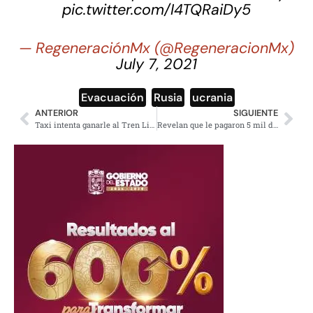
pic.twitter.com/I4TQRaiDy5
— RegeneraciónMx (@RegeneracionMx)
July 7, 2021
Evacuación
,
Rusia
,
ucrania
ANTERIOR
SIGUIENTE
Taxi intenta ganarle al Tren Ligero y chocan; deja un muerto y dos heridos
Revelan que le pagaron 5 mil dólares a los asesinos de Lourdes Maldonado