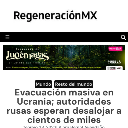
MÉXICO
POLÍTICA
MUNDO
☰
RegeneraciónMX
Sitio de noticias libre e independiente
CAMALEÓN
OPINIÓN
DEPORTES
ENGLISH SECTION
Mundo
,
Resto del mundo
Evacuación masiva en
VIDEOS
Ucrania; autoridades
rusas esperan desalojar a
cientos de miles
febrero 18, 2022
|
Alam Bernal Avendaño