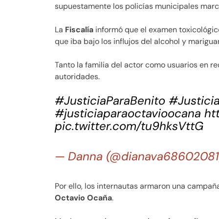
supuestamente los policías municipales marca
La
Fiscalía
informó que el examen toxicológico
que iba bajo los influjos del alcohol y marigua
Tanto la familia del actor como usuarios en re
autoridades.
#JusticiaParaBenito
#Justici
#justiciaparaoctavioocana
ht
pic.twitter.com/tu9hksVttG
— Danna (@dianava6860208
Por ello, los internautas armaron una campaña 
Octavio Ocaña
.