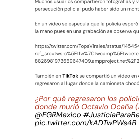
Muchos usuarios compartieron fotografías y 
persecución policial pudo haber sido un mont
En un video se especula que la policía esperó 
la mano pues en una grabación se observa q
https://twitter.com/TopsVirales/status/145
ref_src=twsrc%5Etfw%7Ctwcamp%5Etweet
8826981973669647409.ampproject.net%2F2
También en
TikTok
se compartió un video en e
regresaron al lugar donde la camioneta chocó 
¿Por qué regresaron los polic
donde murió Octavio Ocaña (B
@FGRMexico
#JusticiaParaBe
pic.twitter.com/kADTwPWs4B