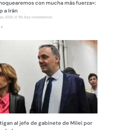
 noquearemos con mucha más fuerza»:
 a Irán
yo, 2026
No hay comentarios
 »
tigan al jefe de gabinete de Milei por