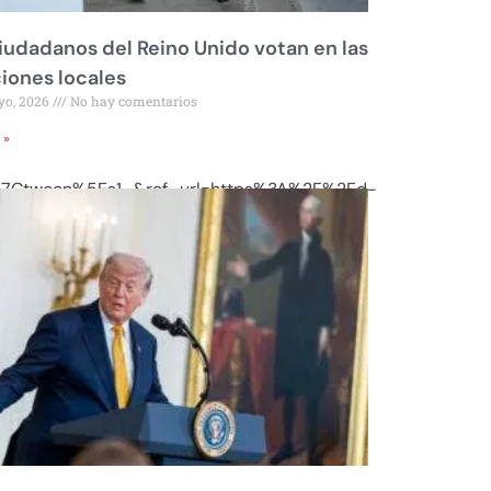
iudadanos del Reino Unido votan en las
iones locales
yo, 2026
No hay comentarios
 »
Ctwcon%5Es1_&ref_url=https%3A%2F%2Fd-