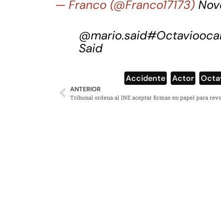
— Franco (@Franco17173)
Nov
@mario.said
#Octaviooca
Said
Accidente
,
Actor
,
Octa
ANTERIOR