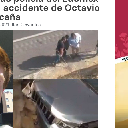
l accidente de Octavio
caña
 2021
|
Itan Cervantes