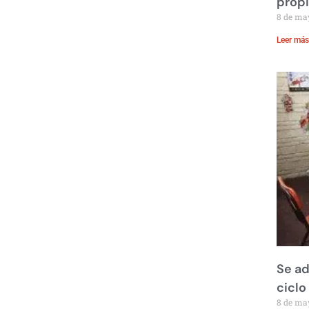
prop
8 de ma
Leer más
Se ad
ciclo
8 de ma