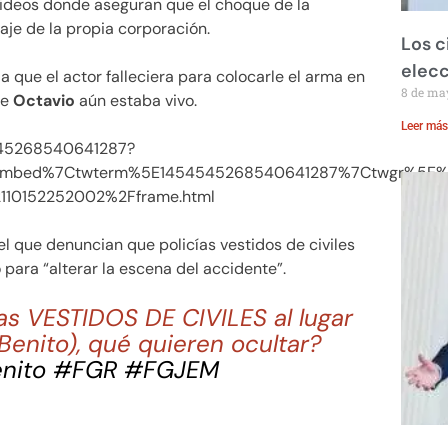
videos donde aseguran que el choque de la
aje de la propia corporación.
Los c
elecc
a que el actor falleciera para colocarle el arma en
8 de ma
ue
Octavio
aún estaba vivo.
Leer más
4545268540641287?
embed%7Ctwterm%5E1454545268540641287%7Ctwgr%5E%7
110152252002%2Fframe.html
l que denuncian que policías vestidos de civiles
para “alterar la escena del accidente”.
ías VESTIDOS DE CIVILES al lugar
enito), qué quieren ocultar?
nito
#FGR
#FGJEM