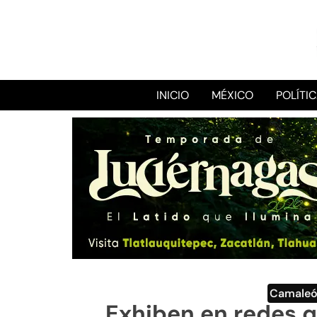
INICIO
MÉXICO
POLÍTI
Camale
Exhiben en redes q