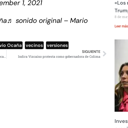
ember 1, 2021
«Los
Trump
8 de ma
ña
♬ sonido original – Mario
Leer más
vio Ocaña
,
vecinos
,
versiones
SIGUIENTE
Tribunal ordena al INE aceptar firmas en papel para revocar mandato
Indira Vizcaíno protesta como gobernadora de Colima
Inves