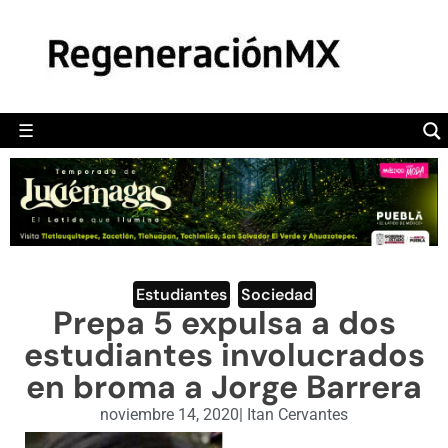
MÉXICO
POLÍTICA
MUNDO
☰
RegeneraciónMX
Sitio de noticias libre e independiente
CAMALEÓN
OPINIÓN
DEPORTES
ENGLISH SECTION
Estudiantes
,
Sociedad
Prepa 5 expulsa a dos
VIDEOS
estudiantes involucrados
en broma a Jorge Barrera
noviembre 14, 2020
|
Itan Cervantes