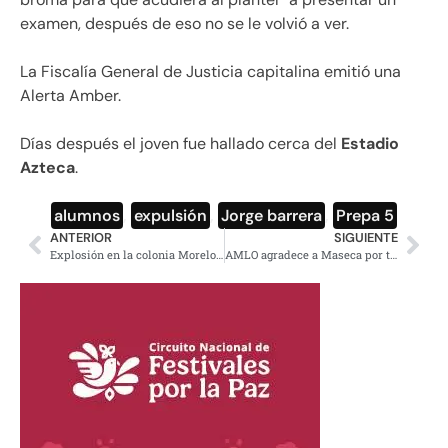
examen, después de eso no se le volvió a ver.
La Fiscalía General de Justicia capitalina emitió una
Alerta Amber.
Días después el joven fue hallado cerca del
Estadio
Azteca
.
alumnos
,
expulsión
,
Jorge barrera
,
Prepa 5
ANTERIOR
SIGUIENTE
Explosión en la colonia Morelos deja 2 fallecidos y 25 lesionados
AMLO agradece a Maseca por tortillerías móviles para apoyar a damnificados en Tabasco