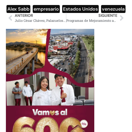
Alex Sabb
,
empresario
,
Estados Unidos
,
venezuela
ANTERIOR
SIGUIENTE
Julio César Chávez, Palazuelos y ‘El Burro’ Van Rankin preparan proyecto juntos
Programas de Mejoramiento ayudaron a más de 5 millones de personas