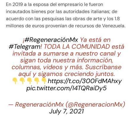
En 2019 a la esposa del empresario le fueron
incautados bienes por las autoridades italianas; de
acuerdo con las pesquisas las obras de arte y los 1.8
millones de euros provenían de recursos de Venezuela.
¡
#RegeneraciónMx
Ya está en
#Telegram
! TODA LA COMUNIDAD está
invitada a sumarse a nuestro canal y
sigan toda nuestra información,
columnas, videos y más. Suscríbanse
aquí y sigamos creciendo juntos.
https://t.co/300FdMAhxy
pic.twitter.com/I4TQRaiDy5
— RegeneraciónMx (@RegeneracionMx)
July 7, 2021