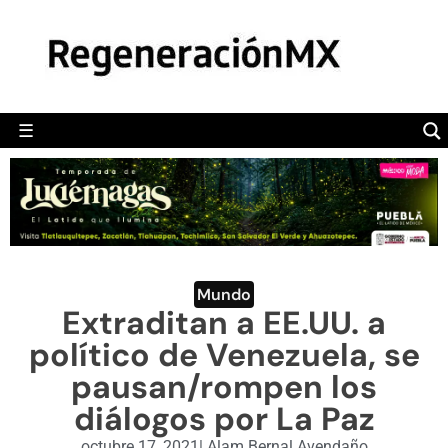
MÉXICO
POLÍTICA
MUNDO
☰
RegeneraciónMX
Sitio de noticias libre e independiente
CAMALEÓN
OPINIÓN
DEPORTES
ENGLISH SECTION
Mundo
Extraditan a EE.UU. a
VIDEOS
político de Venezuela, se
pausan/rompen los
diálogos por La Paz
octubre 17, 2021
|
Alam Bernal Avendaño