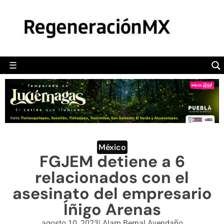
MÉXICO
POLÍTICA
MUNDO
☰
RegeneraciónMX
Sitio de noticias libre e independiente
CAMALEÓN
OPINIÓN
DEPORTES
ENGLISH SECTION
México
FGJEM detiene a 6
VIDEOS
relacionados con el
asesinato del empresario
Íñigo Arenas
agosto 10, 2023
|
Alam Bernal Avendaño