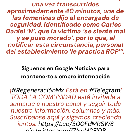
una vez transcurridos
aproximadamente 40 minutos, una de
las femeninas dijo al encargado de
seguridad, identificado como Carlos
Daniel ‘N’, que la víctima ‘se siente mal
y se puso morado’, por lo que, al
notificar esta circunstancia, personal
del establecimiento ‘le practica RCP’”.
Síguenos en Google Noticias para
mantenerte siempre información
¡
#RegeneraciónMx
Está en
#Telegram
!
TODA LA COMUNIDAD está invitada a
sumarse a nuestro canal y seguir toda
nuestra información, columnas y más.
Suscríbanse aquí y sigamos creciendo
juntos.
https://t.co/300FdMRSW8
pic.twitter.com/17NvM2FI0R