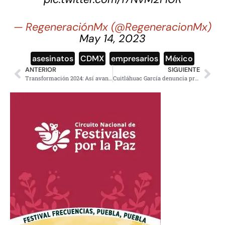
— RegeneraciónMx (@RegeneracionMx)
May 14, 2023
asesinatos
,
CDMX
,
empresarios
,
México
ANTERIOR
SIGUIENTE
Transformación 2024: Así avanzan los aspirantes a coordinar la defensa de la 4T
Cuitláhuac García denuncia protección de jueces federales a delincuentes