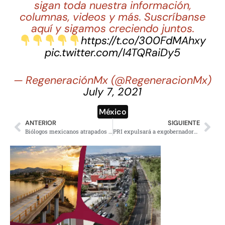
sigan toda nuestra información,
columnas, videos y más. Suscríbanse
aquí y sigamos creciendo juntos.
https://t.co/300FdMAhxy
pic.twitter.com/I4TQRaiDy5
— RegeneraciónMx (@RegeneracionMx)
July 7, 2021
México
ANTERIOR
SIGUIENTE
Biólogos mexicanos atrapados en Tonga se encuentran sanos y salvos
PRI expulsará a exgobernadores si aceptan consulados y embajadas