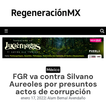
MÉXICO
POLÍTICA
MUNDO
☰
RegeneraciónMX
Sitio de noticias libre e independiente
CAMALEÓN
OPINIÓN
DEPORTES
ENGLISH SECTION
México
FGR va contra Silvano
VIDEOS
Aureoles por presuntos
actos de corrupción
enero 17, 2022
|
Alam Bernal Avendaño