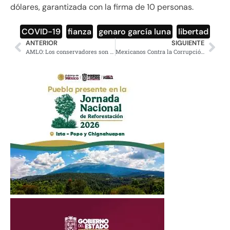
dólares, garantizada con la firma de 10 personas.
COVID-19
,
fianza
,
genaro garcía luna
,
libertad
ANTERIOR
SIGUIENTE
AMLO: Los conservadores son malos de Malolandia
Mexicanos Contra la Corrupción se disculpa por fake news de Tren Maya