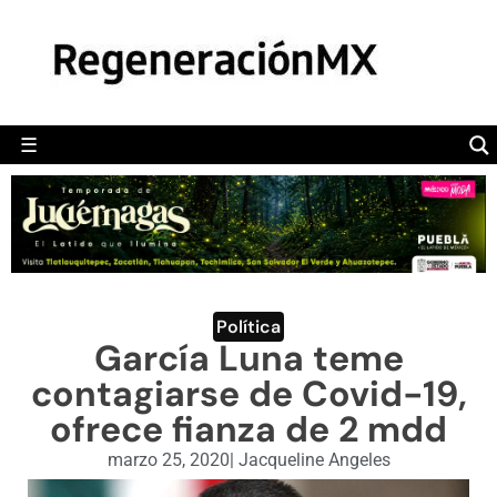
MÉXICO
POLÍTICA
MUNDO
☰
RegeneraciónMX
Sitio de noticias libre e independiente
CAMALEÓN
OPINIÓN
DEPORTES
ENGLISH SECTION
Política
García Luna teme
VIDEOS
contagiarse de Covid-19,
ofrece fianza de 2 mdd
marzo 25, 2020
|
Jacqueline Angeles