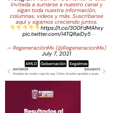
invitada a sumarse a nuestro canal y
sigan toda nuestra información,
columnas, videos y más. Suscríbanse
aquí y sigamos creciendo juntos.
https://t.co/300FdMAhxy
pic.twitter.com/I4TQRaiDy5
— RegeneraciónMx (@RegeneracionMx)
July 7, 2021
AMLO
,
Gobernación
,
Segalmex
ANTERIOR
SIGUIENTE
Ventajas de vender ropa de segunda mano a través de aplicaciones
Video: Hombre apuñala a mujer en pleno concierto de banda en Nuevo León