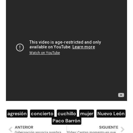
agresión
,
concierto
,
cuchillo
,
mujer
,
Nuevo León
,
Paco Barrón
ANTERIOR
SIGUIENTE
Gobernación anuncia nombramientos en Segalmex y Desarrollo Municipal
Video: Captan momento en que tiburón martillo devora una mantarraya en Cozumel