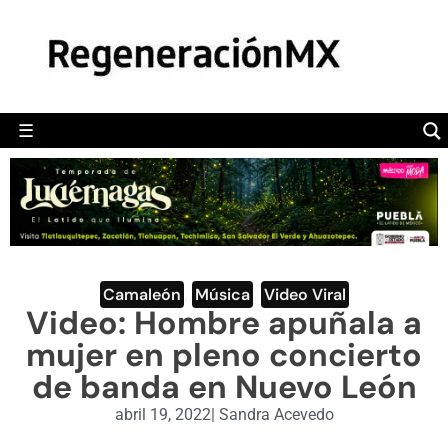
MÉXICO
POLÍTICA
MUNDO
☰
RegeneraciónMX
Sitio de noticias libre e independiente
CAMALEÓN
OPINIÓN
DEPORTES
ENGLISH SECTION
Camaleón
,
Música
,
Video Viral
Video: Hombre apuñala a
VIDEOS
mujer en pleno concierto
de banda en Nuevo León
abril 19, 2022
|
Sandra Acevedo