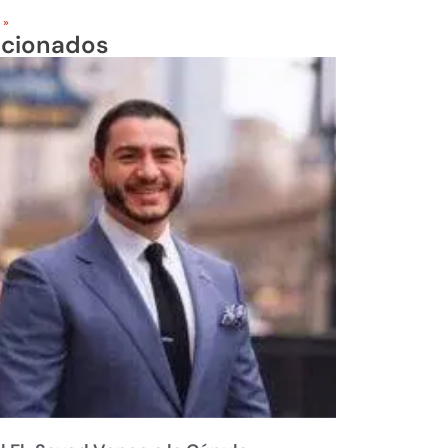
 »
acionados