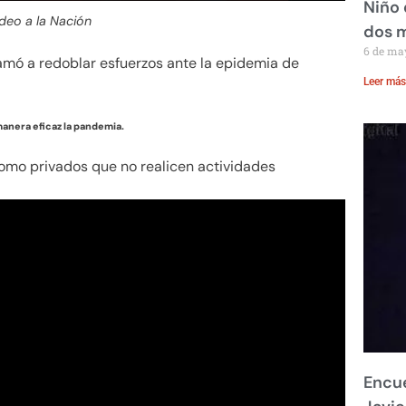
Niño 
deo a la Nación
dos 
6 de ma
mó a redoblar esfuerzos ante la epidemia de
Leer más
manera eficaz la pandemia.
como privados que no realicen actividades
Encue