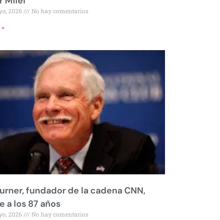
r Milei
yo, 2026
No hay comentarios
 »
urner, fundador de la cadena CNN,
 a los 87 años
yo, 2026
No hay comentarios