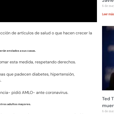
Javie
6 de ma
Leer más
ción de artículos de salud o que hacen crecer la
serán enviados a sus casas.
 tomar esta medida, respetando derechos.
as que padecen diabetes, hipertensión,
.
ancia- pidió AMLO- ante coronavirus.
Ted T
stros adultos mayores.
muere
6 de ma