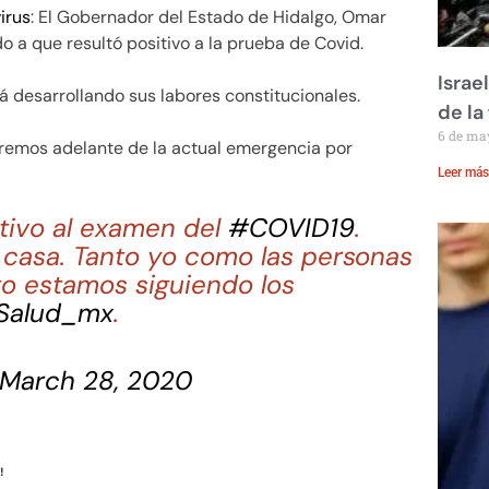
irus
: El Gobernador del Estado de Hidalgo, Omar
 a que resultó positivo a la prueba de Covid.
Israe
rá desarrollando sus labores constitucionales.
de la 
6 de ma
remos adelante de la actual emergencia por
Leer más
tivo al examen del
#COVID19
.
 casa. Tanto yo como las personas
to estamos siguiendo los
Salud_mx
.
March 28, 2020
!