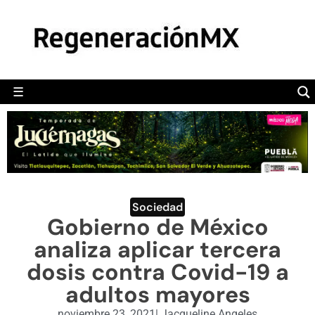
MÉXICO
POLÍTICA
MUNDO
☰
RegeneraciónMX
Sitio de noticias libre e independiente
CAMALEÓN
OPINIÓN
DEPORTES
ENGLISH SECTION
Sociedad
Gobierno de México
VIDEOS
analiza aplicar tercera
dosis contra Covid-19 a
adultos mayores
noviembre 23, 2021
|
Jacqueline Angeles