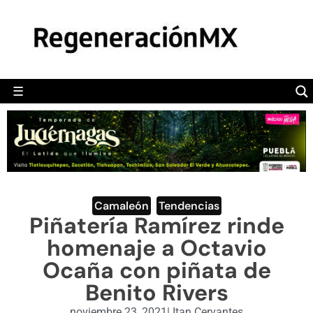
MÉXICO
POLÍTICA
MUNDO
☰
RegeneraciónMX
Sitio de noticias libre e independiente
CAMALEÓN
OPINIÓN
DEPORTES
ENGLISH SECTION
Camaleón
,
Tendencias
Piñatería Ramírez rinde
VIDEOS
homenaje a Octavio
Ocaña con piñata de
Benito Rivers
noviembre 23, 2021
|
Itan Cervantes