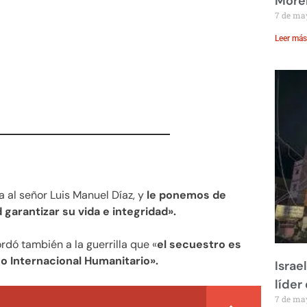
Moren
7 de ma
Leer más
 al señor Luis Manuel Díaz, y
le ponemos de
garantizar su vida e integridad».
ordó también a la guerrilla que «
el secuestro es
ho Internacional Humanitario».
Israe
líder
7 de ma