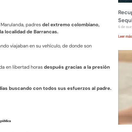
Recup
Sequ
is Marulanda, padres
del extremo colombiano,
6 de ma
a localidad de Barrancas.
Leer más
ndo viajaban en su vehículo, de donde son
da en libertad horas
después gracias a la presión
 días buscando con todos sus esfuerzos al padre.