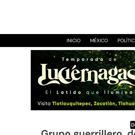
INICIO
MÉXICO
POLÍTI
D
Grupo guerrillero, d