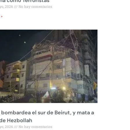
a como Terroristas
yo, 2026
No hay comentarios
 »
l bombardea el sur de Beirut, y mata a
 de Hezbollah
yo, 2026
No hay comentarios