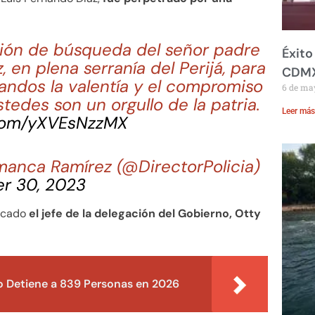
ión de búsqueda del señor padre
Éxito
, en plena serranía del Perijá, para
CDM
ndos la valentía y el compromiso
6 de ma
stedes son un orgullo de la patria.
Leer más
.com/yXVEsNzzMX
manca Ramírez (@DirectorPolicia)
r 30, 2023
icado
el jefe de la delegación del Gobierno, Otty
o Detiene a 839 Personas en 2026