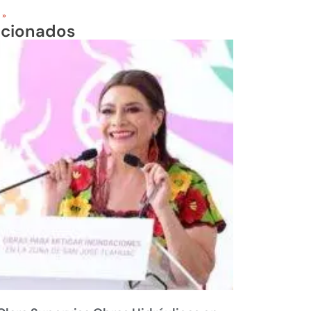
 »
acionados