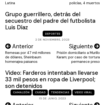
entradas
Latina
policías, 4 muertos
Grupo guerrillero, detrás del
secuestro del padre del futbolista
Luis Díaz
DEPORTES
2 DE NOVIEMBRE, 2023
Navegación
Anterior
Siguiente
Remesas por 47 mil millones
Prisión domiciliario a Murillo
de
de dólares, Sheinbaum
Karam; por caso de tortura
entradas
homenajea paisanos
permanece preso
Video: Farderos intentaban llevarse
33 mil pesos en ropa de Liverpool;
son detenidos
CAMALEÓN
CIUDAD
TENDENCIAS
VIDEO VIRAL
15 DE JUNIO, 2023
Navegación