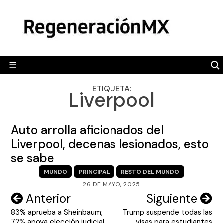
Skip
MÉXICO
to
content
POLÍTICA
MUNDO
☰
RegeneraciónMX
Sitio de noticias libre e independiente
CAMALEÓN
ETIQUETA:
Liverpool
OPINIÓN
DEPORTES
Auto arrolla aficionados del
ENGLISH SECTION
Liverpool, decenas lesionados, esto
se sabe
VIDEOS
MUNDO
PRINCIPAL
RESTO DEL MUNDO
26 DE MAYO, 2025
Navegación
Anterior
Siguiente
83% aprueba a Sheinbaum;
Trump suspende todas las
de
72% apoya elección judicial,
visas para estudiantes