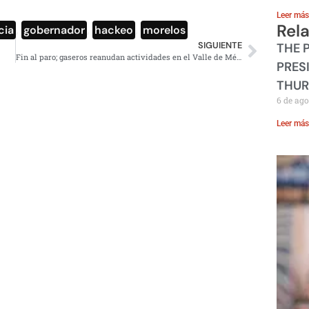
Leer más
Rel
cia
,
gobernador
,
hackeo
,
morelos
SIGUIENTE
THE 
Fin al paro; gaseros reanudan actividades en el Valle de México
PRES
THUR
6 de ago
Leer más