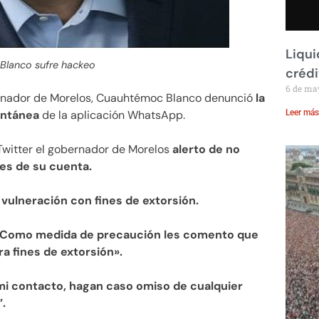
Liqui
lanco sufre hackeo
crédi
6 de ma
ernador de Morelos, Cuauhtémoc Blanco denunció
la
antánea
de la aplicación WhatsApp.
Leer más
Twitter el gobernador de Morelos
alerto de no
s de su cuenta.
a
vulneración con fines de extorsión.
Como medida de precaución les comento que
 fines de extorsión».
i contacto, hagan caso omiso de cualquier
.