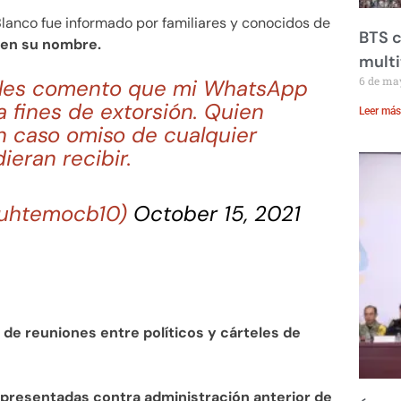
Blanco fue informado por familiares y conocidos de
BTS c
 en su nombre.
mult
6 de ma
les comento que mi WhatsApp
 fines de extorsión. Quien
Leer más
 caso omiso de cualquier
eran recibir.
auhtemocb10)
October 15, 2021
 reuniones entre políticos y cárteles de
 presentadas contra administración anterior de