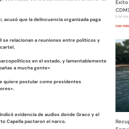
Éxito
CDM
6 de ma
o,
acusó
que la delincuencia organizada paga
Leer más
9 se relacionan a reuniones entre políticos y
cartel.
arcopolíticos en el estado, y lamentablemente
ampañas a mucha gente»
.
e quiere postular como presidentes
ores».
indicó evidencia de audios donde Graco y el
Recup
to Capella pactaron el narco.