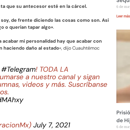
Sequ
a que su antecesor esté en la cárcel.
6 de ma
Leer más
 soy, de frente diciendo las cosas como son. Así
go o querían tapar algo»
.
va a acabar mi personalidad hay que acabar con
án haciendo daño al estado
«, dijo Cuauhtémoc
n
#Telegram
! TODA LA
marse a nuestro canal y sigan
umnas, videos y más. Suscríbanse
os.
FdMAhxy
Prisi
de Hi
racionMx)
July 7, 2021
6 de ma