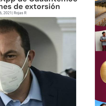
nes de extorsión
6, 2021
|
Rojas R