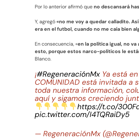
Por lo anterior afirmó que
no descansará hast
Y, agregó
«no me voy a quedar calladito. Así
era en el futbol, cuando no me caía bien al
En consecuencia, «
en la política igual, no 
esto, porque estos narco-políticos le est
Blanco.
¡
#RegeneraciónMx
Ya está e
COMUNIDAD está invitada a su
toda nuestra información, col
aquí y sigamos creciendo junt
https://t.co/300
pic.twitter.com/I4TQRaiDy5
— RegeneraciónMx (@Regene