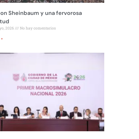
on Sheinbaum y una fervorosa
itud
yo, 2026
No hay comentarios
 »