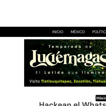
INICIO
MÉXICO
POLÍTI
Méxi
Hackean el What