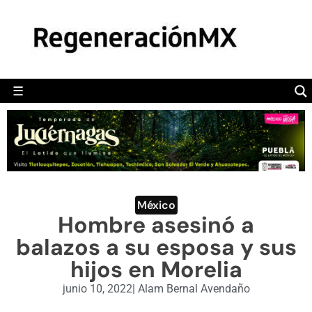
MÉXICO
POLÍTICA
MUNDO
☰
RegeneraciónMX
Sitio de noticias libre e independiente
CAMALEÓN
OPINIÓN
DEPORTES
ENGLISH SECTION
México
Hombre asesinó a
VIDEOS
balazos a su esposa y sus
hijos en Morelia
junio 10, 2022
|
Alam Bernal Avendaño