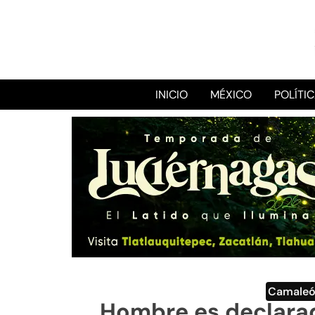
INICIO
MÉXICO
POLÍTI
Camale
Hombre es declarad