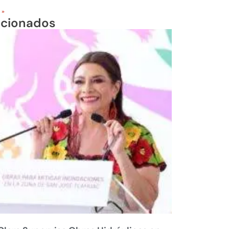
 »
acionados