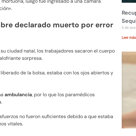
 mortuoria, luego fue ingresado a una cámara
ción».
Recup
Sequ
bre declarado muerto por error
6 de ma
Leer más
 su ciudad natal, los trabajadores sacaron el cuerpo
alofriante sorpresa.
liberado de la bolsa, estaba con los ojos abiertos y
na
ambulancia
, por lo que los paramédicos
.
 esfuerzos no fueron suficientes debido a que estaba
os vitales.