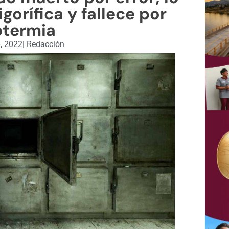
igorífica y fallece por
otermia
, 2022
|
Redacción