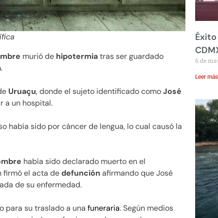
Éxito
fica
CDM
ombre
murió de
hipotermia
tras ser guardado
6 de ma
a
.
Leer más
 de
Uruaçu
, donde el sujeto identificado como
José
 a un hospital.
so había sido por cáncer de lengua, lo cual causó la
ombre
había sido declarado muerto en el
 firmó el acta de
defunción
afirmando que José
ivada de su enfermedad.
o para su traslado a una
funeraria
. Según medios