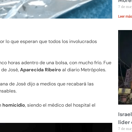
Moren
7 de ma
Leer más
por lo que esperan que todos los involucrados
nco horas adentro de una bolsa, con mucho frío. Fue
a de José,
Aparecida Ribeiro
al diario Metrópoles.
rmana de José dijo a medios que recabará las
nsables.
un
homicidio
, siendo el médico del hospital el
Israe
líder
7 de ma