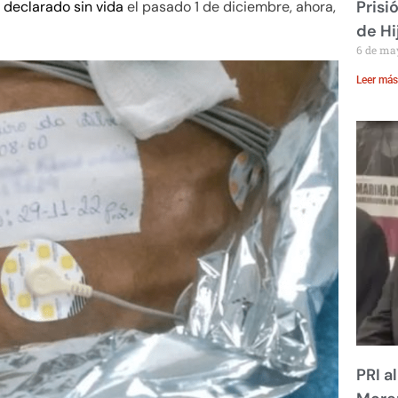
Prisi
e
declarado sin vida
el pasado 1 de diciembre, ahora,
de Hi
6 de ma
Leer más
PRI a