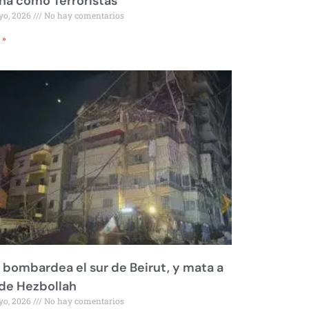
a como Terroristas
yo, 2026
No hay comentarios
 »
l bombardea el sur de Beirut, y mata a
 de Hezbollah
yo, 2026
No hay comentarios