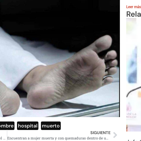
Leer más
Rel
ombre
,
hospital
,
muerto
SIGUIENTE
Qatar 2022: Así se jugará los cuartos de final de la Copa del Mundo
Encuentran a mujer muerta y con quemaduras dentro de un hotel en Chimalhuacán