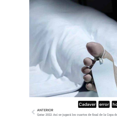
Cadaver
,
error
,
h
ANTERIOR