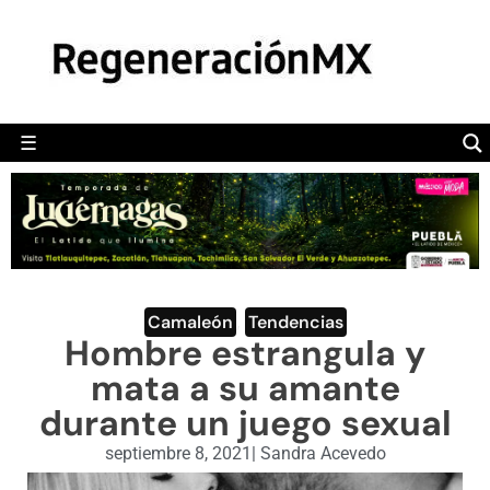
MÉXICO
POLÍTICA
MUNDO
☰
RegeneraciónMX
Sitio de noticias libre e independiente
CAMALEÓN
OPINIÓN
DEPORTES
ENGLISH SECTION
Camaleón
,
Tendencias
Hombre estrangula y
VIDEOS
mata a su amante
durante un juego sexual
septiembre 8, 2021
|
Sandra Acevedo