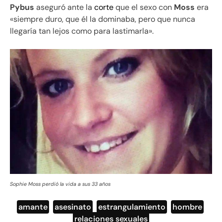
Pybus
aseguró ante la
corte
que el sexo con
Moss
era
«siempre duro, que él la dominaba, pero que nunca
llegaría tan lejos como para lastimarla».
Sophie Moss perdió la vida a sus 33 años
amante
,
asesinato
,
estrangulamiento
,
hombre
,
relaciones sexuales