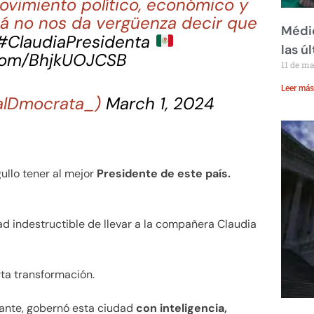
 movimiento político, económico y
cá no nos da vergüenza decir que
Médic
#ClaudiaPresidenta
las ú
.com/BhjkUOJCSB
11 de m
Leer más
ialDmocrata_)
March 1, 2024
ullo tener al mejor
Presidente de este país.
d indestructible de llevar a la compañera Claudia
rta transformación.
ante, gobernó esta ciudad
con inteligencia,