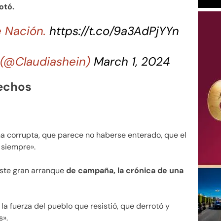
cotó.
e Nación.
https://t.co/9a3AdPjYYn
 (@Claudiashein)
March 1, 2024
echos
a corrupta, que parece no haberse enterado, que el
 siempre».
este gran arranque
de campaña, la crónica de una
 la fuerza del pueblo que resistió, que derrotó y
s».