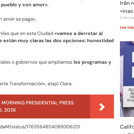
Irán 
l pueblo y con amor».
«inac
11 de m
on amor se paga».
Leer más
iles que en esta Ciudad
«vamos a derrotar al
que están muy claras las dos opciones: honestidad
ciales o gobiernos que ampliamos
los programas y
rta Transformación», atajó Clara.
 MORNING PRESIDENTIAL PRESS
, 2026
Calif
ugadaM/status/1763564854089306201