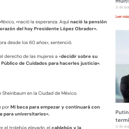
multi
11 de m
Leer más
México, «nació la esperanza. Aquí
nació la pensión
corazón del hoy Presidente López Obrador».
ora desde los 60 años», sentenció.
l derecho de las mujeres a «
decidir sobre su
 Público de Cuidados para hacerles justicia»
.
e Sheinbaum en la Ciudad de México.
m por
Mi beca para empezar y continuará con
Putin
para universitarios».
term
11 de m
r el trolebús elevado, el
cablebús y la