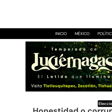
INICIO
MÉXICO
POLÍTI
Elecci
Honestidad o corrup