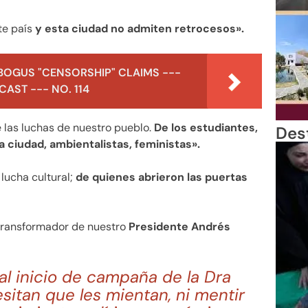
te país
y esta ciudad no admiten retrocesos».
BOGUS "CENSORSHIP" CLAIMS ---
AST --- NO. 114
 las luchas de nuestro pueblo.
De los estudiantes,
Des
 ciudad, ambientalistas, feministas».
lucha cultural;
de quienes abrieron las puertas
transformador de nuestro
Presidente Andrés
al inicio de campaña de la Dra
itan que les mientan, ni mentir