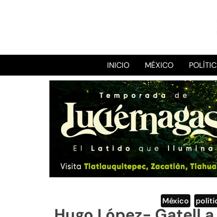
INICIO
MÉXICO
POLÍTI
México
,
políti
Hugo López- Gatell a