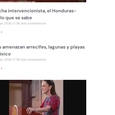
ha intervencionista, el Honduras-
 lo que se sabe
yo, 2026
No hay comentarios
 »
 amenazan arrecifes, lagunas y playas
éxico
yo, 2026
No hay comentarios
 »