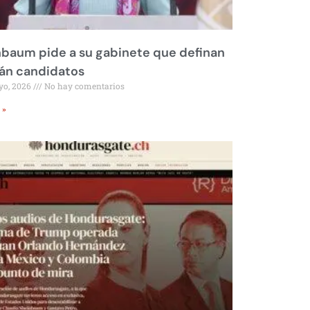
baum pide a su gabinete que definan
rán candidatos
yo, 2026
No hay comentarios
 »