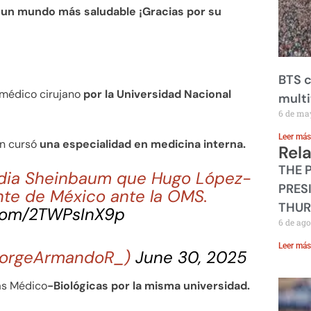
 un mundo más saludable ¡Gracias por su
BTS c
 médico cirujano
por la Universidad Nacional
mult
6 de ma
Leer más
én cursó
una especialidad en medicina interna.
Rel
THE 
udia Sheinbaum que Hugo López-
PRES
nte de México ante la OMS.
THUR
.com/2TWPsInX9p
6 de ago
Leer más
JorgeArmandoR_)
June 30, 2025
as Médico
-Biológicas por la misma universidad.