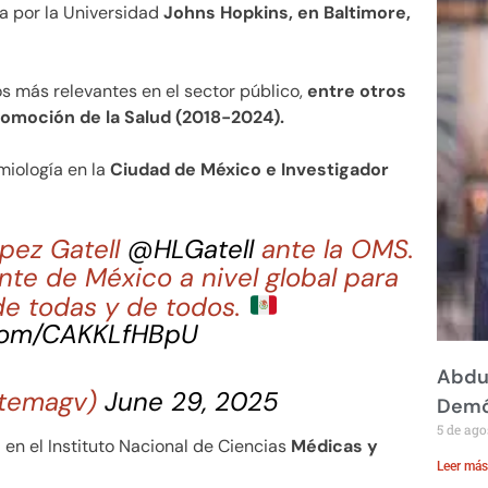
a por la Universidad
Johns Hopkins, en Baltimore,
s más relevantes en el sector público,
entre otros
omoción de la Salud (2018-2024).
miología en la
Ciudad de México e Investigador
opez Gatell
@HLGatell
ante la OMS.
te de México a nivel global para
de todas y de todos.
.com/CAKKLfHBpU
Abdul
eltemagv)
June 29, 2025
Demó
5 de ago
 en el Instituto Nacional de Ciencias
Médicas y
Leer más