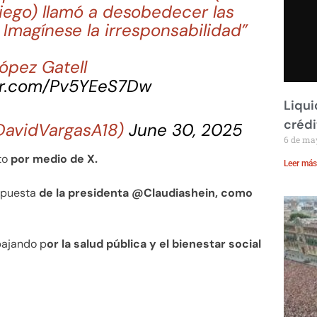
iego) llamó a desobedecer las
 Imagínese la irresponsabilidad”
ópez Gatell
ter.com/Pv5YEeS7Dw
Liqui
crédi
DavidVargasA18)
June 30, 2025
6 de ma
to
por medio de X.
Leer más
ropuesta
de la presidenta @Claudiashein, como
bajando p
or la salud pública y el bienestar social