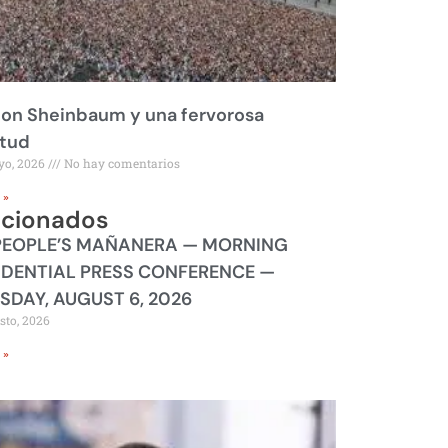
on Sheinbaum y una fervorosa
itud
yo, 2026
No hay comentarios
 »
acionados
PEOPLE’S MAÑANERA — MORNING
IDENTIAL PRESS CONFERENCE —
SDAY, AUGUST 6, 2026
sto, 2026
 »