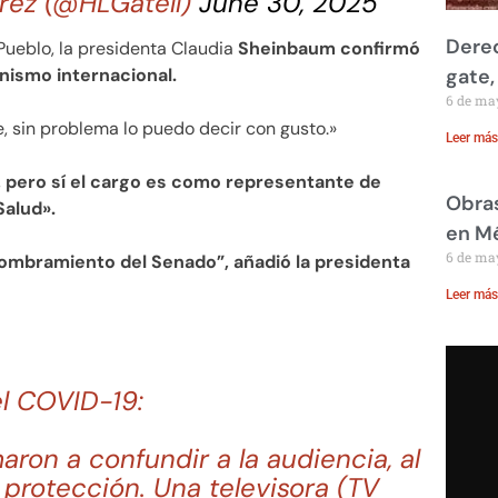
rez (@HLGatell)
June 30, 2025
Derec
ueblo, la presidenta Claudia
Sheinbaum confirmó
nismo internacional.
gate,
6 de ma
se, sin problema lo puedo decir con gusto.»
Leer más
,
pero sí el cargo es como representante de
Obras
Salud».
en M
6 de ma
ombramiento del Senado”, añadió la presidenta
Leer más
l COVID-19:
aron a confundir a la audiencia, al
protección. Una televisora (TV