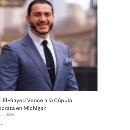
 El-Sayed Vence a la Cúpula
crata en Michigan
sto, 2026
 »