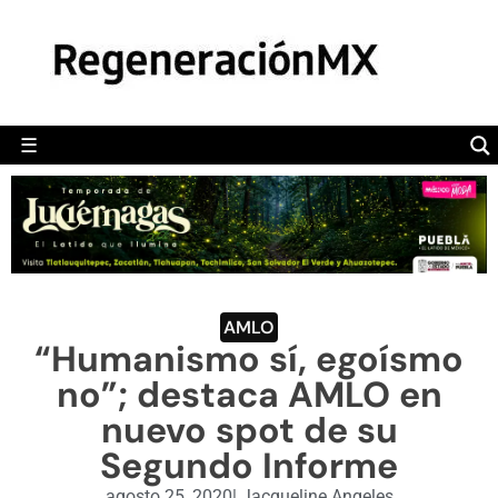
MÉXICO
POLÍTICA
MUNDO
☰
RegeneraciónMX
Sitio de noticias libre e independiente
CAMALEÓN
OPINIÓN
DEPORTES
ENGLISH SECTION
AMLO
“Humanismo sí, egoísmo
VIDEOS
no”; destaca AMLO en
nuevo spot de su
Segundo Informe
agosto 25, 2020
|
Jacqueline Angeles