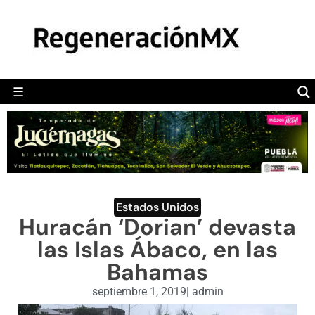
MÉXICO
POLÍTICA
MUNDO
☰
RegeneraciónMX
Sitio de noticias libre e independiente
CAMALEÓN
OPINIÓN
DEPORTES
ENGLISH SECTION
Estados Unidos
Huracán ‘Dorian’ devasta
VIDEOS
las Islas Ábaco, en las
Bahamas
septiembre 1, 2019
|
admin