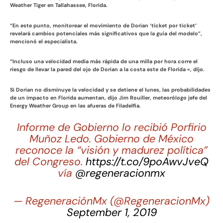
Weather Tiger en Tallahassee, Florida.
“En este punto, monitorear el movimiento de Dorian ‘ticket por ticket’
revelará cambios potenciales más significativos que la guía del modelo”,
mencionó el especialista.
“Incluso una velocidad media más rápida de una milla por hora corre el
riesgo de llevar la pared del ojo de Dorian a la costa este de Florida «, dijo.
Si Dorian no disminuye la velocidad y se detiene el lunes, las probabilidades
de un impacto en Florida aumentan, dijo Jim Rouiller, meteorólogo jefe del
Energy Weather Group en las afueras de Filadelfia.
Informe de Gobierno lo recibió Porfirio
Muñoz Ledo. Gobierno de México
reconoce la “visión y madurez política”
del Congreso.
https://t.co/9poAwvJveQ
vía
@regeneracionmx
— RegeneraciónMx (@RegeneracionMx)
September 1, 2019