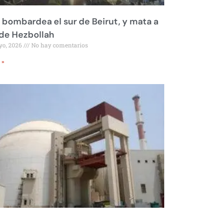
l bombardea el sur de Beirut, y mata a
 de Hezbollah
yo, 2026
No hay comentarios
 »