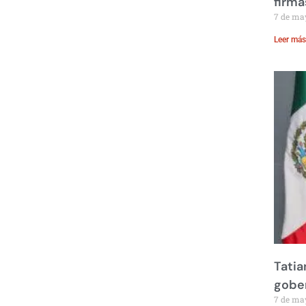
firma
7 de ma
Leer más
Tatia
gobe
7 de ma