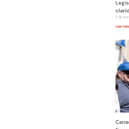
Legis
clari
7 de ma
Leer más
Canad