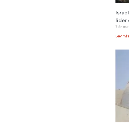
Israe
líder
7 de ma
Leer más