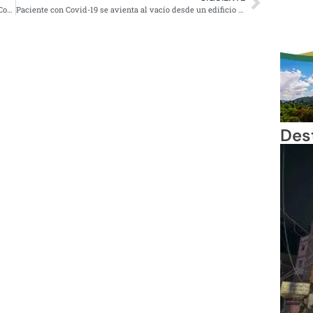
Desalojan playas de Acapulco por aumento de contagios Covid
Paciente con Covid-19 se avienta al vacío desde un edificio del IMSS
Des