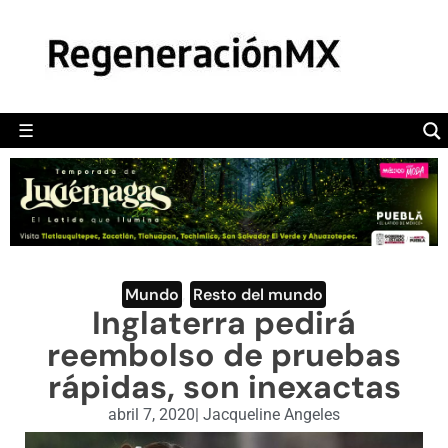
MÉXICO
POLÍTICA
MUNDO
☰
RegeneraciónMX
Sitio de noticias libre e independiente
CAMALEÓN
OPINIÓN
DEPORTES
ENGLISH SECTION
Mundo
,
Resto del mundo
Inglaterra pedirá
VIDEOS
reembolso de pruebas
rápidas, son inexactas
abril 7, 2020
|
Jacqueline Angeles