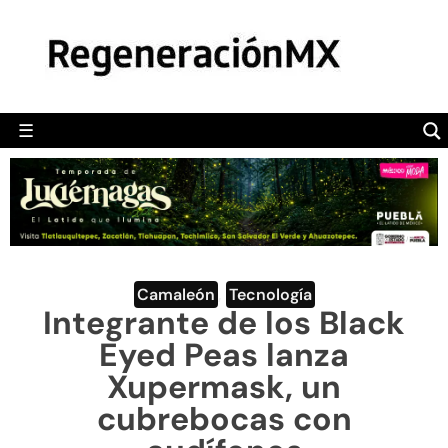
MÉXICO
POLÍTICA
MUNDO
☰
RegeneraciónMX
Sitio de noticias libre e independiente
CAMALEÓN
OPINIÓN
DEPORTES
ENGLISH SECTION
Camaleón
,
Tecnología
Integrante de los Black
VIDEOS
Eyed Peas lanza
Xupermask, un
cubrebocas con