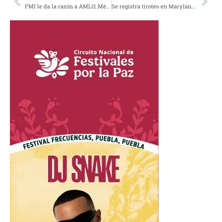
FMI le da la razón a AMLO; México crecerá 5% este año
Se registra tiroteo en Maryland, EU; hay dos personas heridas y un fallecido