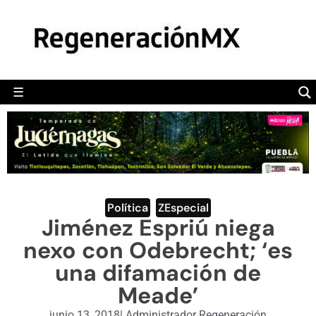
MÉXICO
POLÍTICA
MUNDO
☰
RegeneraciónMX
Sitio de noticias libre e independiente
CAMALEÓN
OPINIÓN
DEPORTES
ENGLISH SECTION
Política
,
ZEspecial
Jiménez Espriú niega
VIDEOS
nexo con Odebrecht; ‘es
una difamación de
Meade’
junio 13, 2018
|
Administrador Regeneración