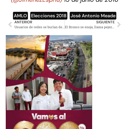
AMLO
,
Elecciones 2018
,
José Antonio Meade
ANTERIOR
SIGUIENTE
Usuarios de redes se burlan del FBI de “El Bronco”
El Bronco se enoja, llama pejezombie a mujer que le reclama pago