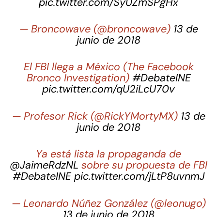
pic.twitter.com/SyUZmSPgHx
— Broncowave (@broncowave)
13 de
junio de 2018
El FBI llega a México (The Facebook
Bronco Investigation)
#DebateINE
pic.twitter.com/qU2iLcU70v
— Profesor Rick (@RickYMortyMX)
13 de
junio de 2018
Ya está lista la propaganda de
@JaimeRdzNL
sobre su propuesta de FBI
#DebateINE
pic.twitter.com/jLtP8uvnmJ
— Leonardo Núñez González (@leonugo)
13 de junio de 2018