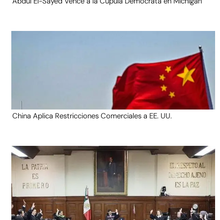
Abdul El-Sayed Vence a la Cúpula Demócrata en Michigan
China Aplica Restricciones Comerciales a EE. UU.