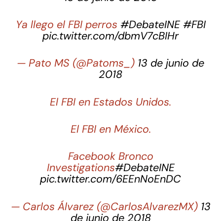
Ya llego el FBI perros
#DebateINE
#FBI
pic.twitter.com/dbmV7cBIHr
— Pato MS (@Patoms_)
13 de junio de
2018
El FBI en Estados Unidos.
El FBI en México.
Facebook Bronco
Investigations
#DebateINE
pic.twitter.com/6EEnNoEnDC
— Carlos Álvarez (@CarlosAlvarezMX)
13
de junio de 2018