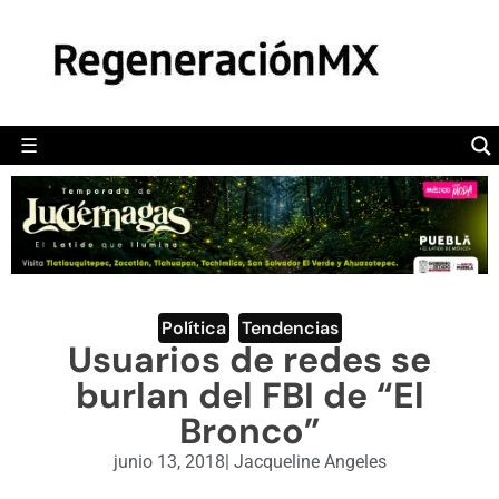
MÉXICO
POLÍTICA
MUNDO
☰
RegeneraciónMX
Sitio de noticias libre e independiente
CAMALEÓN
OPINIÓN
DEPORTES
ENGLISH SECTION
Política
,
Tendencias
Usuarios de redes se
VIDEOS
burlan del FBI de “El
Bronco”
junio 13, 2018
|
Jacqueline Angeles