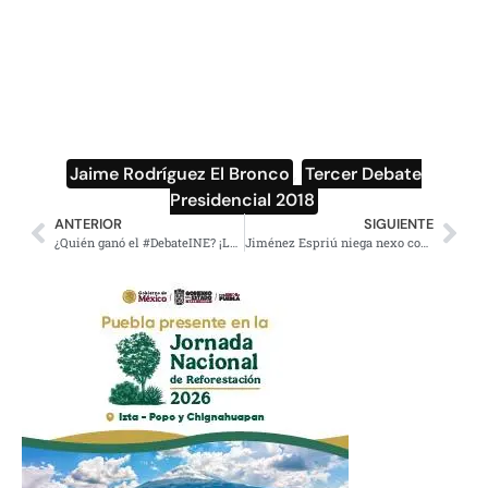
Jaime Rodríguez El Bronco
,
Tercer Debate
Presidencial 2018
ANTERIOR
SIGUIENTE
¿Quién ganó el #DebateINE? ¡Los memes!, dicen los internautas
Jiménez Espriú niega nexo con Odebrecht; ‘es una difamación de Meade’