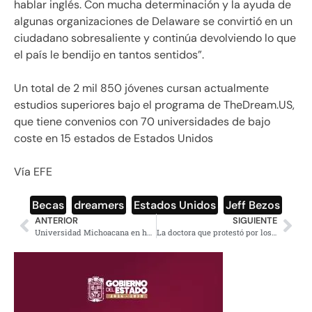
hablar inglés. Con mucha determinación y la ayuda de
algunas organizaciones de Delaware se convirtió en un
ciudadano sobresaliente y continúa devolviendo lo que
el país le bendijo en tantos sentidos”.
Un total de 2 mil 850 jóvenes cursan actualmente
estudios superiores bajo el programa de TheDream.US,
que tiene convenios con 70 universidades de bajo
coste en 15 estados de Estados Unidos
Vía EFE
Becas
,
dreamers
,
Estados Unidos
,
Jeff Bezos
ANTERIOR
SIGUIENTE
Universidad Michoacana en huelga por falta de pago a sus trabajadores
La doctora que protestó por los 43 en entrega de reconocimientos de manos de EPN