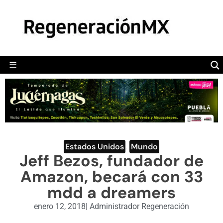
MÉXICO
POLÍTICA
MUNDO
☰
RegeneraciónMX
Sitio de noticias libre e independiente
CAMALEÓN
OPINIÓN
DEPORTES
ENGLISH SECTION
Estados Unidos
,
Mundo
Jeff Bezos, fundador de
VIDEOS
Amazon, becará con 33
mdd a dreamers
enero 12, 2018
|
Administrador Regeneración