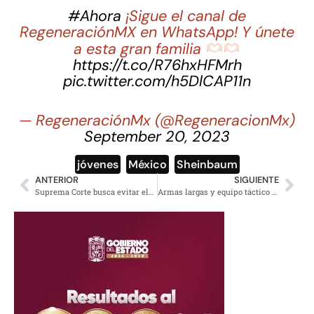
#Ahora
¡Sigue el canal de
RegeneraciónMX en WhatsApp! Y únete
a esta gran familia
https://t.co/R76hxHFMrh
pic.twitter.com/h5DlCAP11n
— RegeneraciónMx (@RegeneracionMx)
September 20, 2023
jóvenes
,
México
,
Sheinbaum
ANTERIOR
SIGUIENTE
Suprema Corte busca evitar elección judicial, acusa Sheinbaum
Armas largas y equipo táctico decomisado en Penal de Aguaruto, Culiacán