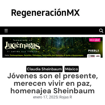
MÉXICO
POLÍTICA
MUNDO
☰
RegeneraciónMX
Sitio de noticias libre e independiente
CAMALEÓN
OPINIÓN
DEPORTES
ENGLISH SECTION
Claudia Sheinbaum
,
México
Jóvenes son el presente,
VIDEOS
merecen vivir en paz,
homenajea Sheinbaum
enero 17, 2025
|
Rojas R