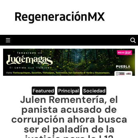
MÉXICO
POLÍTICA
MUNDO
☰
RegeneraciónMX
Sitio de noticias libre e independiente
CAMALEÓN
OPINIÓN
DEPORTES
ENGLISH SECTION
Featured
,
Principal
,
Sociedad
Julen Rementería, el
VIDEOS
panista acusado de
corrupción ahora busca
ser el paladín de la