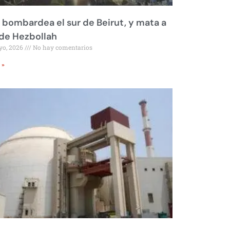
l bombardea el sur de Beirut, y mata a
 de Hezbollah
yo, 2026
No hay comentarios
 »