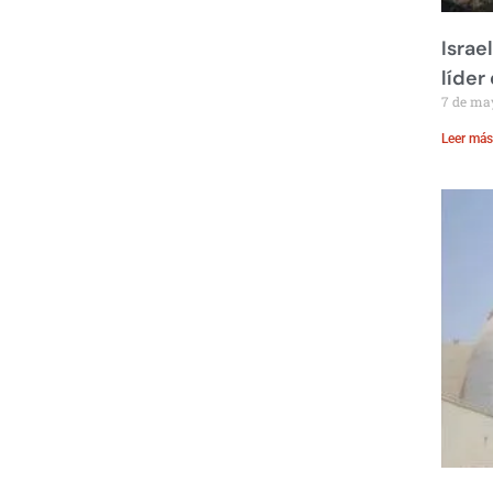
Israe
líder
7 de ma
Leer más