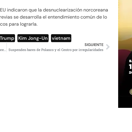
EU indicaron que la desnuclearización norcoreana
previas se desarrolla el entendimiento común de lo
cos para lograrla.
 Trump
,
Kim Jong-Un
,
vietnam
SIGUIENTE
Tensión en casillas por consulta de termoeléctrica en Morelos
Suspenden bares de Polanco y el Centro por irregularidades