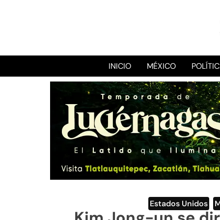
INICIO
MÉXICO
POLÍTI
Estados Unidos
,
Kim Jong-un se dir