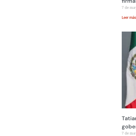
firma
7 de ma
Leer más
Tatia
gobe
7 de ma