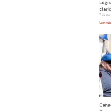
Legis
clari
7 de ma
Leer más
Canad