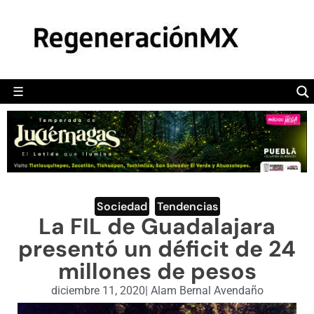
MÉXICO
POLÍTICA
MUNDO
☰
RegeneraciónMX
Sitio de noticias libre e independiente
CAMALEÓN
OPINIÓN
DEPORTES
ENGLISH SECTION
Sociedad
,
Tendencias
La FIL de Guadalajara
VIDEOS
presentó un déficit de 24
millones de pesos
diciembre 11, 2020
|
Alam Bernal Avendaño