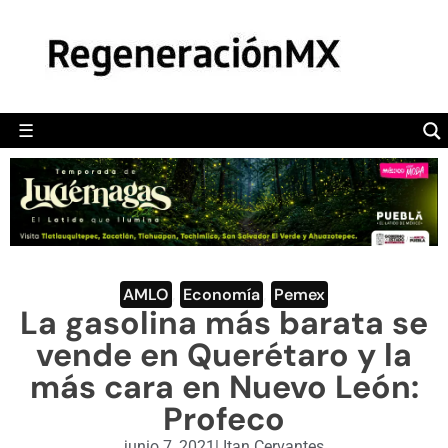
MÉXICO
POLÍTICA
MUNDO
☰
RegeneraciónMX
Sitio de noticias libre e independiente
CAMALEÓN
OPINIÓN
DEPORTES
ENGLISH SECTION
AMLO
,
Economía
,
Pemex
La gasolina más barata se
VIDEOS
vende en Querétaro y la
más cara en Nuevo León:
Profeco
junio 7, 2021
|
Itan Cervantes