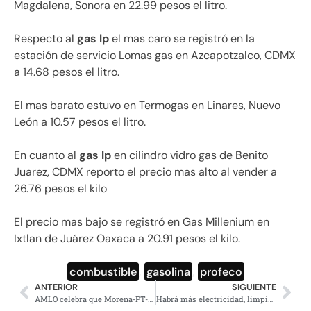
Magdalena, Sonora en 22.99 pesos el litro.
Respecto al
gas lp
el mas caro se registró en la
estación de servicio Lomas gas en Azcapotzalco, CDMX
a 14.68 pesos el litro.
El mas barato estuvo en Termogas en Linares, Nuevo
León a 10.57 pesos el litro.
En cuanto al
gas lp
en cilindro vidro gas de Benito
Juarez, CDMX reporto el precio mas alto al vender a
26.76 pesos el kilo
El precio mas bajo se registró en Gas Millenium en
Ixtlan de Juárez Oaxaca a 20.91 pesos el kilo.
combustible
,
gasolina
,
profeco
ANTERIOR
SIGUIENTE
AMLO celebra que Morena-PT-PVEM ganaron mayoría en la Cámara
Habrá más electricidad, limpia y barata con hidroeléctricas : AMLO