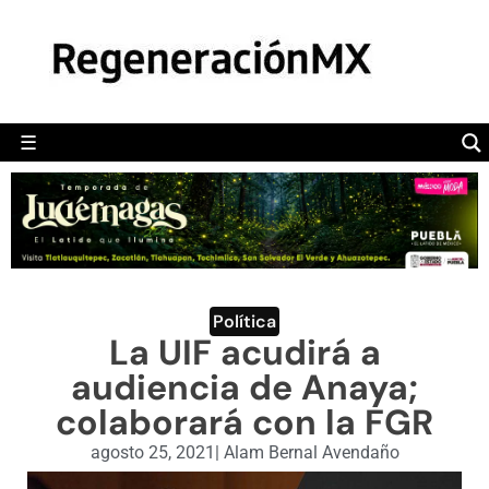
MÉXICO
POLÍTICA
MUNDO
☰
RegeneraciónMX
Sitio de noticias libre e independiente
CAMALEÓN
OPINIÓN
DEPORTES
ENGLISH SECTION
Política
La UIF acudirá a
VIDEOS
audiencia de Anaya;
colaborará con la FGR
agosto 25, 2021
|
Alam Bernal Avendaño