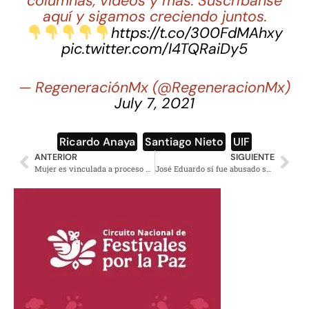
columnas, videos y más. Suscríbanse
aquí y sigamos creciendo juntos.
https://t.co/300FdMAhxy
pic.twitter.com/I4TQRaiDy5
— RegeneraciónMx (@RegeneracionMx)
July 7, 2021
Ricardo Anaya
,
Santiago Nieto
,
UIF
ANTERIOR
SIGUIENTE
Mujer es vinculada a proceso por dejar morir de hambre a su hija en Edomex
José Eduardo sí fue abusado sexualmente; surgen nuevas evidencias