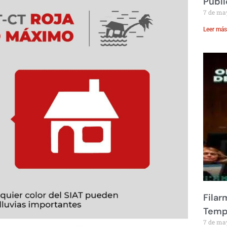
Públi
7 de ma
Leer más
Filar
Temp
7 de ma