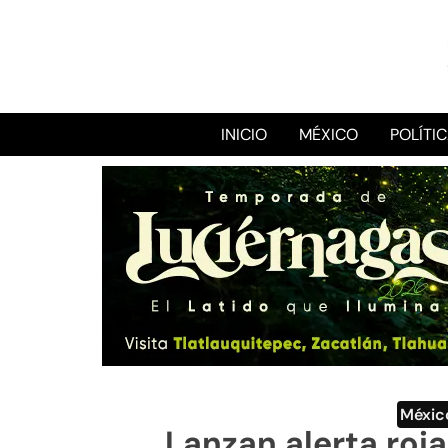
INICIO
MÉXICO
POLÍTI
Méxic
Lanzan alerta roj