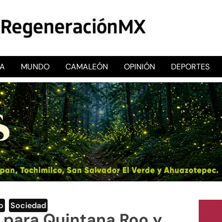
CA
MUNDO
CAMALEÓN
OPINIÓN
DEPORTES
RegeneraciónMX
Sitio de noticias libre e independiente
o
,
Sociedad
a para Quintana Roo y