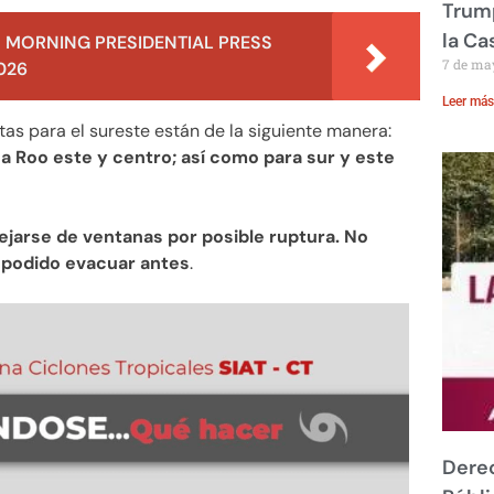
Trump
la Ca
 MORNING PRESIDENTIAL PRESS
7 de ma
026
Leer más
tas para el sureste están de la siguiente manera:
a Roo este y centro; así como para sur y este
lejarse de ventanas por posible ruptura. No
 podido evacuar antes
.
Derec