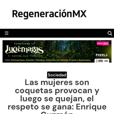
MÉXICO
POLÍTICA
MUNDO
☰
RegeneraciónMX
Sitio de noticias libre e independiente
CAMALEÓN
OPINIÓN
DEPORTES
ENGLISH SECTION
Sociedad
Las mujeres son
VIDEOS
coquetas provocan y
luego se quejan, el
respeto se gana: Enrique