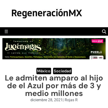
MÉXICO
POLÍTICA
MUNDO
☰
RegeneraciónMX
Sitio de noticias libre e independiente
CAMALEÓN
OPINIÓN
DEPORTES
ENGLISH SECTION
México
,
Sociedad
Le admiten amparo al hijo
VIDEOS
de el Azul por más de 3 y
medio millones
diciembre 28, 2021
|
Rojas R