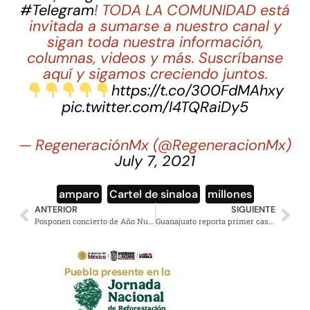
#Telegram
! TODA LA COMUNIDAD está
invitada a sumarse a nuestro canal y
sigan toda nuestra información,
columnas, videos y más. Suscríbanse
aquí y sigamos creciendo juntos.
https://t.co/300FdMAhxy
pic.twitter.com/I4TQRaiDy5
— RegeneraciónMx (@RegeneracionMx)
July 7, 2021
amparo
,
Cartel de sinaloa
,
millones
ANTERIOR
SIGUIENTE
Posponen concierto de Año Nuevo con ‘Los Ángeles Azules’ en CDMX
Guanajuato reporta primer caso de Ómicron