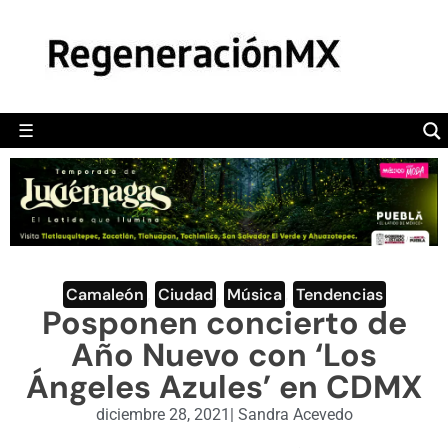
MÉXICO
POLÍTICA
MUNDO
☰
RegeneraciónMX
Sitio de noticias libre e independiente
CAMALEÓN
OPINIÓN
DEPORTES
ENGLISH SECTION
Camaleón
,
Ciudad
,
Música
,
Tendencias
Posponen concierto de
VIDEOS
Año Nuevo con ‘Los
Ángeles Azules’ en CDMX
diciembre 28, 2021
|
Sandra Acevedo