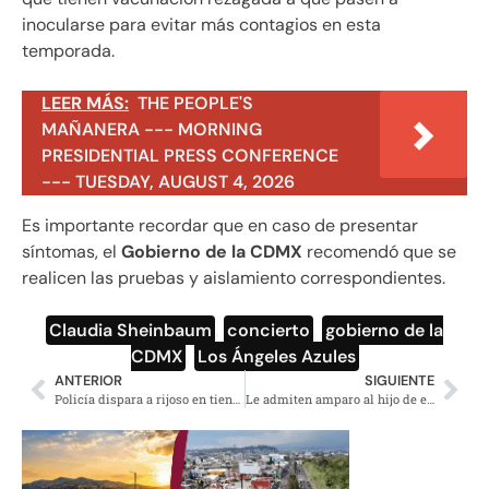
inocularse para evitar más contagios en esta
temporada.
LEER MÁS:
THE PEOPLE'S
MAÑANERA --- MORNING
PRESIDENTIAL PRESS CONFERENCE
--- TUESDAY, AUGUST 4, 2026
Es importante recordar que en caso de presentar
síntomas, el
Gobierno de la CDMX
recomendó que se
realicen las pruebas y aislamiento correspondientes.
Claudia Sheinbaum
,
concierto
,
gobierno de la
CDMX
,
Los Ángeles Azules
ANTERIOR
SIGUIENTE
Policía dispara a rijoso en tienda y mata a quinceañera escondida
Le admiten amparo al hijo de el Azul por más de 3 y medio millones