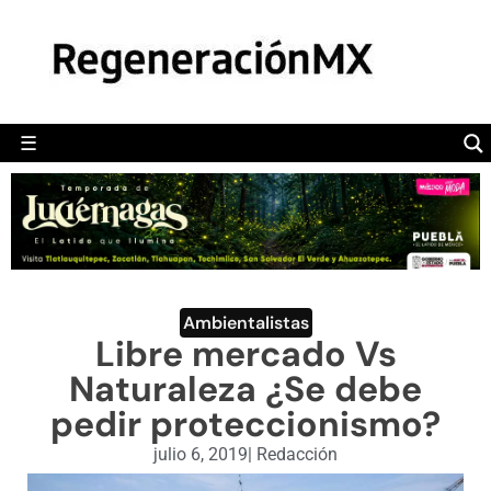
MÉXICO
POLÍTICA
MUNDO
☰
RegeneraciónMX
Sitio de noticias libre e independiente
CAMALEÓN
OPINIÓN
DEPORTES
ENGLISH SECTION
Ambientalistas
Libre mercado Vs
VIDEOS
Naturaleza ¿Se debe
pedir proteccionismo?
julio 6, 2019
|
Redacción