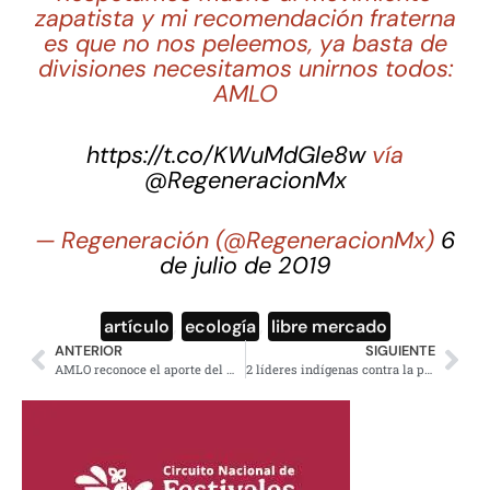
zapatista y mi recomendación fraterna
es que no nos peleemos, ya basta de
divisiones necesitamos unirnos todos:
AMLO
https://t.co/KWuMdGle8w
vía
@RegeneracionMx
— Regeneración (@RegeneracionMx)
6
de julio de 2019
artículo
,
ecología
,
libre mercado
ANTERIOR
SIGUIENTE
AMLO reconoce el aporte del movimiento zapatista a México
2 líderes indígenas contra la privatización son asesinados en Guatemala