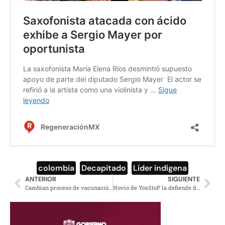
colombia
,
Decapitado
,
Líder índigena
ANTERIOR
SIGUIENTE
Cambian proceso de vacunación en CDMX, ya no esperarás sentado
Novio de YosStoP la defiende de las acusaciones por pornografía infantil