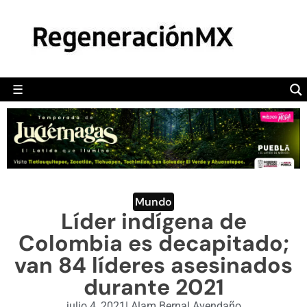
MÉXICO
POLÍTICA
MUNDO
☰
RegeneraciónMX
Sitio de noticias libre e independiente
CAMALEÓN
OPINIÓN
DEPORTES
ENGLISH SECTION
Mundo
Líder indígena de
VIDEOS
Colombia es decapitado;
van 84 líderes asesinados
durante 2021
julio 4, 2021
|
Alam Bernal Avendaño