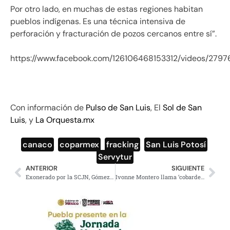
Por otro lado, en muchas de estas regiones habitan
pueblos indígenas. Es una técnica intensiva de
perforación y fracturación de pozos cercanos entre sí”.
https://www.facebook.com/126106468153312/videos/279
Con información de
Pulso de San Luis
, El
Sol de San
Luis
, y
La Orquesta.mx
canaco
,
coparmex
,
fracking
,
San Luis Potosí
,
Servytur
ANTERIOR
SIGUIENTE
Exonerado por la SCJN, Gómez Urrutia llegará a México con el respaldo de 80 mil obreros
Ivonne Montero llama ‘cobarde’ a periodista por grabar llamada