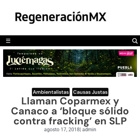
MÉXICO
POLÍTICA
MUNDO
☰
RegeneraciónMX
Sitio de noticias libre e independiente
CAMALEÓN
OPINIÓN
DEPORTES
ENGLISH SECTION
Ambientalistas
,
Causas Justas
Llaman Coparmex y
VIDEOS
Canaco a ‘bloque sólido
contra fracking’ en SLP
agosto 17, 2018
|
admin