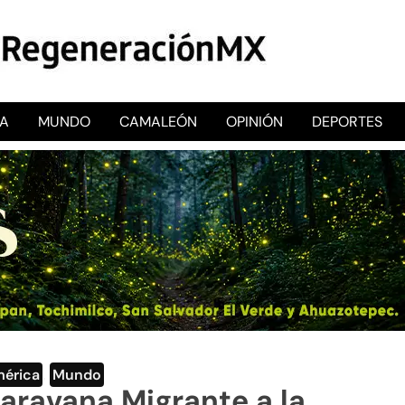
CA
MUNDO
CAMALEÓN
OPINIÓN
DEPORTES
RegeneraciónMX
Sitio de noticias libre e independiente
mérica
,
Mundo
Caravana Migrante a la