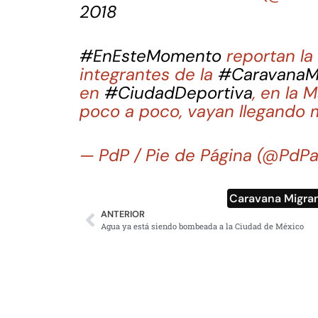
2018
#EnEsteMomento
reportan la
integrantes de la
#CaravanaM
en
#CiudadDeportiva
, en la
poco a poco, vayan llegando 
— PdP / Pie de Página (@PdP
Caravana Migra
ANTERIOR
Agua ya está siendo bombeada a la Ciudad de México