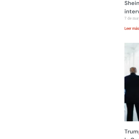
Shei
inte
7 de ma
Leer más
Trump