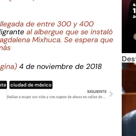
 llegada de entre 300 y 400
igrante
al albergue que se instaló
 Magdalena Mixhuca. Se espera que
más
Des
agina)
4 de noviembre de 2018
nte
,
ciudad de méxico
SIGUIENTE
Hallan a mujer sin vida y con signos de abuso en calles de Nezahualcóyotl