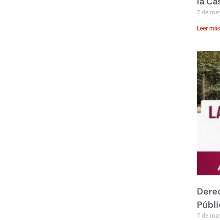
la Ca
7 de ma
Leer más
Derec
Públi
7 de ma