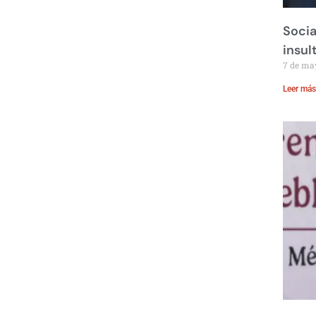
Socia
insul
7 de ma
Leer más