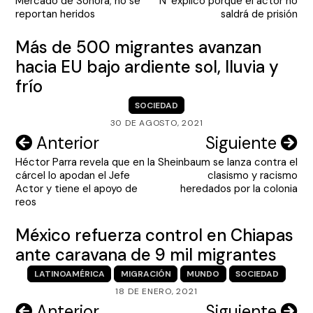
Mercado de Sonora; no se
‘N’ explicó porqué el actor no
entradas
reportan heridos
saldrá de prisión
Más de 500 migrantes avanzan
hacia EU bajo ardiente sol, lluvia y
frío
SOCIEDAD
30 DE AGOSTO, 2021
Navegación
Anterior
Siguiente
Héctor Parra revela que en la
Sheinbaum se lanza contra el
de
cárcel lo apodan el Jefe
clasismo y racismo
entradas
Actor y tiene el apoyo de
heredados por la colonia
reos
México refuerza control en Chiapas
ante caravana de 9 mil migrantes
LATINOAMÉRICA
MIGRACIÓN
MUNDO
SOCIEDAD
18 DE ENERO, 2021
Navegación
Anterior
Siguiente