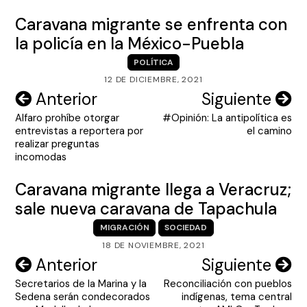
Caravana migrante se enfrenta con
la policía en la México-Puebla
POLÍTICA
12 DE DICIEMBRE, 2021
Navegación
Anterior
Siguiente
Alfaro prohíbe otorgar
#Opinión: La antipolítica es
de
entrevistas a reportera por
el camino
entradas
realizar preguntas
incomodas
Caravana migrante llega a Veracruz;
sale nueva caravana de Tapachula
MIGRACIÓN
SOCIEDAD
18 DE NOVIEMBRE, 2021
Navegación
Anterior
Siguiente
Secretarios de la Marina y la
Reconciliación con pueblos
de
Sedena serán condecorados
indígenas, tema central