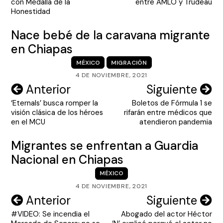
entradas
con Medalla de la
entre AMLO y Trudeau
Honestidad
Nace bebé de la caravana migrante
en Chiapas
MÉXICO
MIGRACIÓN
4 DE NOVIEMBRE, 2021
Navegación
Anterior
Siguiente
‘Eternals’ busca romper la
Boletos de Fórmula 1 se
de
visión clásica de los héroes
rifarán entre médicos que
entradas
en el MCU
atendieron pandemia
Migrantes se enfrentan a Guardia
Nacional en Chiapas
MÉXICO
4 DE NOVIEMBRE, 2021
Navegación
Anterior
Siguiente
#VIDEO: Se incendia el
Abogado del actor Héctor
de