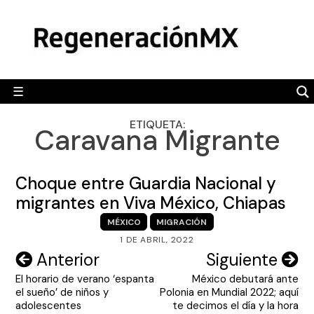
Skip
MÉXICO
to
content
POLÍTICA
MUNDO
☰
RegeneraciónMX
Sitio de noticias libre e independiente
CAMALEÓN
ETIQUETA:
Caravana Migrante
OPINIÓN
DEPORTES
Choque entre Guardia Nacional y
ENGLISH SECTION
migrantes en Viva México, Chiapas
MÉXICO
MIGRACIÓN
VIDEOS
1 DE ABRIL, 2022
Navegación
Anterior
Siguiente
El horario de verano ‘espanta
México debutará ante
de
el sueño’ de niños y
Polonia en Mundial 2022; aquí
entradas
adolescentes
te decimos el día y la hora