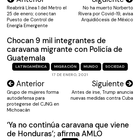
Reabrirá Línea 1 del Metro el
No ha muerto Norberto
de
25 de enero; conectan
Rivera por Covid-19, avisa
entradas
Puesto de Control de
Arquidiócesis de México
Energía Emergente
Chocan 9 mil integrantes de
caravana migrante con Policía de
Guatemala
LATINOAMÉRICA
MIGRACIÓN
MUNDO
SOCIEDAD
17 DE ENERO, 2021
Navegación
Anterior
Siguiente
Grupo de mujeres forma
Antes de irse, Trump anuncia
de
autodefensa para
nuevas medidas contra Cuba
entradas
protegerse del CJNG en
Michoacán
‘Ya no continúa caravana que viene
de Honduras’; afirma AMLO