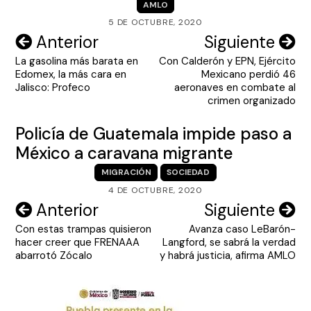
AMLO
5 DE OCTUBRE, 2020
Navegación
Anterior
Siguiente
La gasolina más barata en
Con Calderón y EPN, Ejército
de
Edomex, la más cara en
Mexicano perdió 46
entradas
Jalisco: Profeco
aeronaves en combate al
crimen organizado
Policía de Guatemala impide paso a
México a caravana migrante
MIGRACIÓN
SOCIEDAD
4 DE OCTUBRE, 2020
Navegación
Anterior
Siguiente
Con estas trampas quisieron
Avanza caso LeBarón-
de
hacer creer que FRENAAA
Langford, se sabrá la verdad
entradas
abarrotó Zócalo
y habrá justicia, afirma AMLO