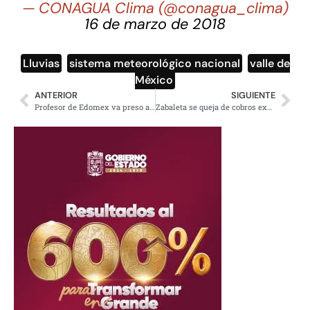
— CONAGUA Clima (@conagua_clima)
16 de marzo de 2018
Lluvias
,
sistema meteorológico nacional
,
valle de
México
ANTERIOR
SIGUIENTE
Profesor de Edomex va preso a penal de Lerma por abusar sexualmente de 9 menores
Zabaleta se queja de cobros excesivos, pero apoya a Repsol, favorecida por la reforma energética