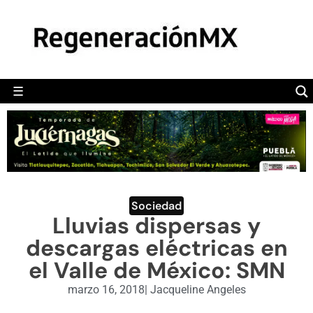
MÉXICO
POLÍTICA
MUNDO
☰
RegeneraciónMX
Sitio de noticias libre e independiente
CAMALEÓN
OPINIÓN
DEPORTES
ENGLISH SECTION
Sociedad
Lluvias dispersas y
VIDEOS
descargas eléctricas en
el Valle de México: SMN
marzo 16, 2018
|
Jacqueline Angeles