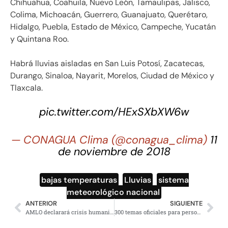
Chihuahua, Coahuila, Nuevo León, Tamaulipas, Jalisco,
Colima, Michoacán, Guerrero, Guanajuato, Querétaro,
Hidalgo, Puebla, Estado de México, Campeche, Yucatán
y Quintana Roo.
Habrá lluvias aisladas en San Luis Potosí, Zacatecas,
Durango, Sinaloa, Nayarit, Morelos, Ciudad de México y
Tlaxcala.
pic.twitter.com/HExSXbXW6w
— CONAGUA Clima (@conagua_clima)
11
de noviembre de 2018
bajas temperaturas
,
Lluvias
,
sistema
meteorológico nacional
ANTERIOR
SIGUIENTE
AMLO declarará crisis humanitaria en Veracruz por inseguridad y desfalcos al erario
300 temas oficiales para personalizar tu windows 10