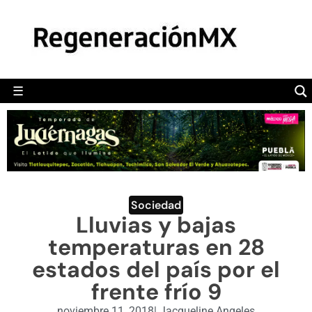
MÉXICO
POLÍTICA
MUNDO
☰
RegeneraciónMX
Sitio de noticias libre e independiente
CAMALEÓN
OPINIÓN
DEPORTES
ENGLISH SECTION
Sociedad
Lluvias y bajas
VIDEOS
temperaturas en 28
estados del país por el
frente frío 9
noviembre 11, 2018
|
Jacqueline Angeles