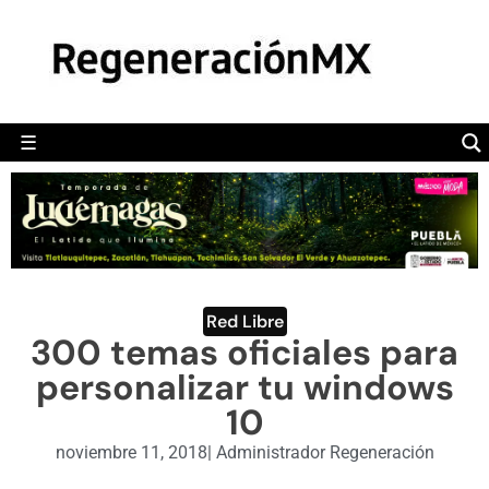
MÉXICO
POLÍTICA
MUNDO
☰
RegeneraciónMX
Sitio de noticias libre e independiente
CAMALEÓN
OPINIÓN
DEPORTES
ENGLISH SECTION
Red Libre
300 temas oficiales para
VIDEOS
personalizar tu windows
10
noviembre 11, 2018
|
Administrador Regeneración