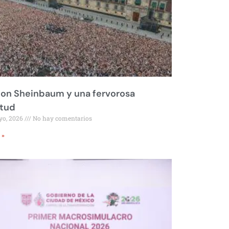
on Sheinbaum y una fervorosa
itud
yo, 2026
No hay comentarios
 »