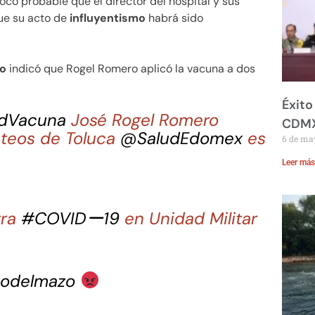
poco probable que el director del hospital y sus
que su acto de
influyentismo
habrá sido
co
indicó que Rogel Romero aplicó la vacuna a dos
Éxito
dVacuna
José Rogel Romero
CDM
ateos de Toluca
@SaludEdomex
es
6 de ma
Leer más
tra
#COVIDー19
en Unidad Militar
dodelmazo