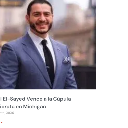
 El-Sayed Vence a la Cúpula
crata en Michigan
sto, 2026
 »