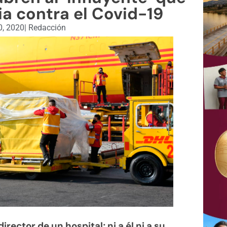
ia contra el Covid-19
0, 2020
|
Redacción
ector de un hospital; ni a él ni a su