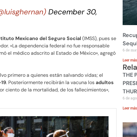
(@luisghernan)
December 30,
Recup
stituto Mexicano del Seguro Social
(IMSS), pues se
Sequ
dor. «La dependencia federal no fue responsable
6 de ma
mó el médico adscrito al Estado de México», agregó
Leer más
Rel
THE 
lvo primero a quienes están salvando vidas; el
-19
. Posteriormente recibirán la vacuna los
adultos
PRES
r ciento de la mortalidad, de los fallecimientos»,
THUR
6 de ago
Leer más