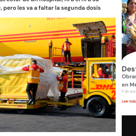
 pero les va a faltar la segunda dosis
Des
Obras
en M
6 de ma
Leer más