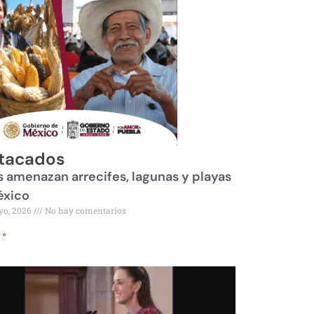
tacados
 amenazan arrecifes, lagunas y playas
éxico
yo, 2026
No hay comentarios
 »