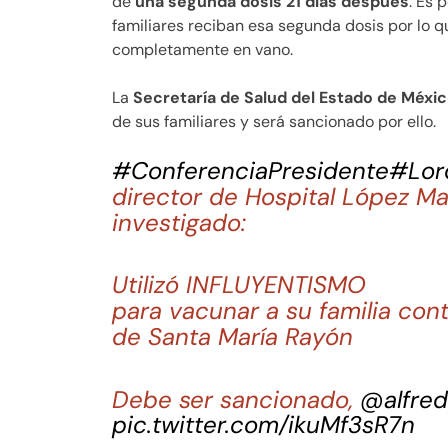
de
una segunda dosis 21 días después
. Es 
familiares reciban esa segunda dosis por lo 
completamente en vano.
La
Secretaría de Salud del Estado de Méxi
de sus familiares y será sancionado por ello.
#ConferenciaPresidente
#Lor
director de Hospital López M
investigado:
Utilizó INFLUYENTISMO
para vacunar a su familia con
de Santa María Rayón
Debe ser sancionado,
@alfre
pic.twitter.com/ikuMf3sR7n