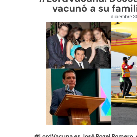
vacunó a su famil
diciembre 3
#LordVacuna es José Rogel Romero, dir