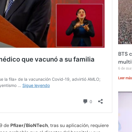
BTS c
mult
6 de ma
Leer más
19 de
Pfizer/BioNTech
, tras su aplicación, requiere